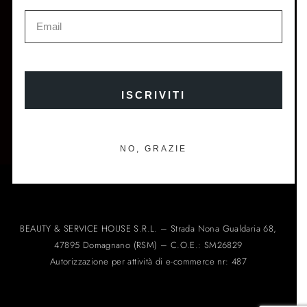
ISCRIVITI E OTTIENI IL 10% DI SCONTO SUL TUO
PRIMO ORDINE
ISCRIVITI
ISCRIVITI ALLA NEWSLETTER →
NO, GRAZIE
BEAUTY & SERVICE HOUSE S.R.L. – Strada Nona Gualdaria 68,
47895 Domagnano (RSM) – C.O.E.: SM26829
Autorizzazione per attività di e-commerce nr: 487