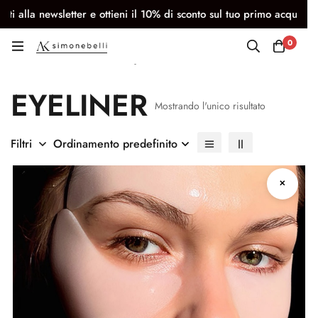
iti alla newsletter e ottieni il 10% di sconto sul tuo primo acquisto
0
Eyeliner
EYELINER
Mostrando l'unico risultato
Filtri
Ordinamento predefinito
✕