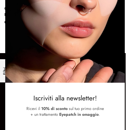
Graphic Liner Carbon Black |
Eyeliner Alta Precisione
€
25.00
SUPPORTO
Filtri
Termini e condizioni
Metodi di pagamento e spedizione
Contattaci
SEGUICI
Iscriviti alla newsletter!
Instagram
Ricevi il
10% di sconto
sul tuo primo ordine
Facebook
+ un trattamento
Eyepatch in omaggio
.
Store Locator
Newsletter