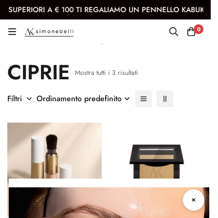
 100 TI REGALIAMO UN PENNELLO KABUKI
Iscriviti all
0
Ciprie
CIPRIE
Mostra tutti i 3 risultati
Filtri
Ordinamento predefinito
✕