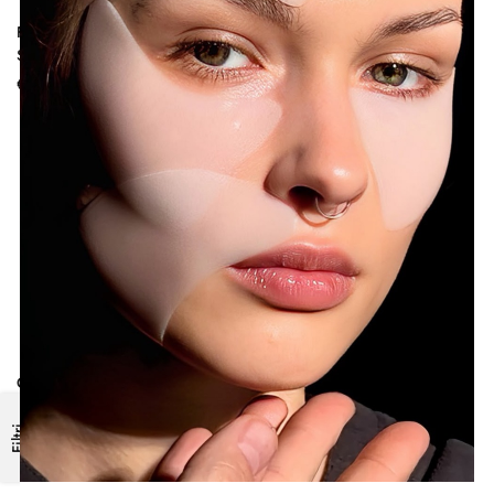
Fifty Powder | Cipria Protettiva
Compact Powder | Cipria
SPF 50
Compatta
€
45.00
€
35.00
Compact Powder Refill
€
30.00
Filtri