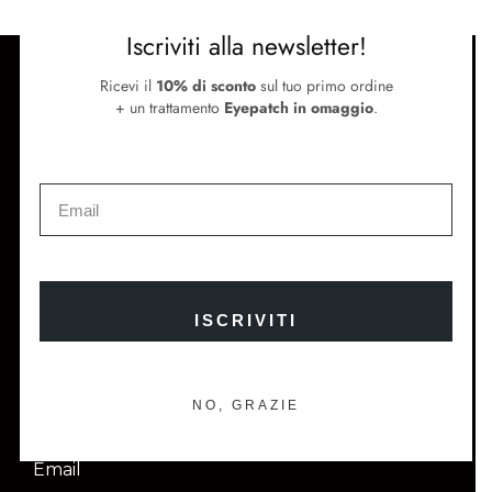
Iscriviti alla newsletter!
SUPPORTO
Ricevi il
10% di sconto
sul tuo primo ordine
+ un trattamento
Eyepatch in omaggio
.
Termini e condizioni
Metodi di pagamento e spedizione
Contattaci
SEGUICI
Instagram
Facebook
Store Locator
Newsletter
ISCRIVITI
ISCRIVITI E OTTIENI IL 10% DI SCONTO SUL TUO
PRIMO ORDINE
NO, GRAZIE