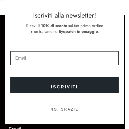
Iscriviti alla newsletter!
SUPPORTO
Ricevi il
10% di sconto
sul tuo primo ordine
+ un trattamento
Eyepatch in omaggio
.
Termini e condizioni
Metodi di pagamento e spedizione
Contattaci
SEGUICI
Instagram
Facebook
Store Locator
ISCRIVITI
Newsletter
ISCRIVITI E OTTIENI IL 10% DI SCONTO SUL TUO
PRIMO ORDINE
NO, GRAZIE