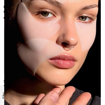
Illuminating Concealer |
Secret Eye Cream | Contorno
Correttore liquido Illuminante
Occhi Illuminante SPF 30
€
28.00
€
32.00
Secret Cream | BB Cream
Concealer | Correttore
Illuminante SPF 30
compatto in crema
€
43.00
€
22.00
Filtri