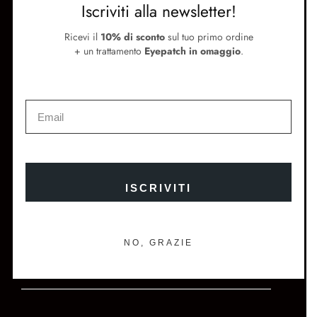
Iscriviti alla newsletter!
SUPPORTO
Ricevi il
10% di sconto
sul tuo primo ordine
Termini e condizioni
+ un trattamento
Eyepatch in omaggio
.
Metodi di pagamento e spedizione
Contattaci
SEGUICI
Instagram
Facebook
Store Locator
Newsletter
ISCRIVITI
ISCRIVITI E OTTIENI IL 10% DI SCONTO SUL TUO
PRIMO ORDINE
NO, GRAZIE