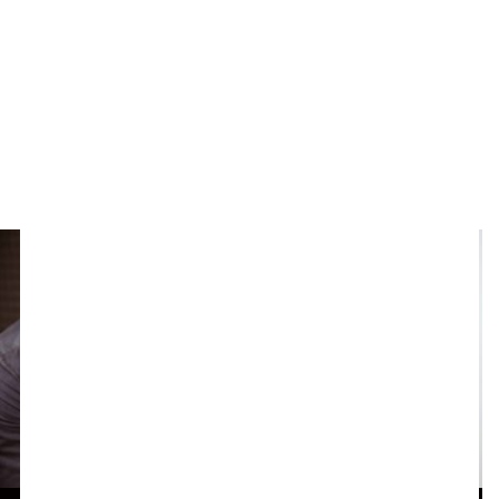
E-mail:
info@aksimonebelli.com
WhatsApp +39 337 1009803
Inviaci un messaggio!
Orari Uffici
Dal Lunedì al Venerdì | 10:00 – 18:00