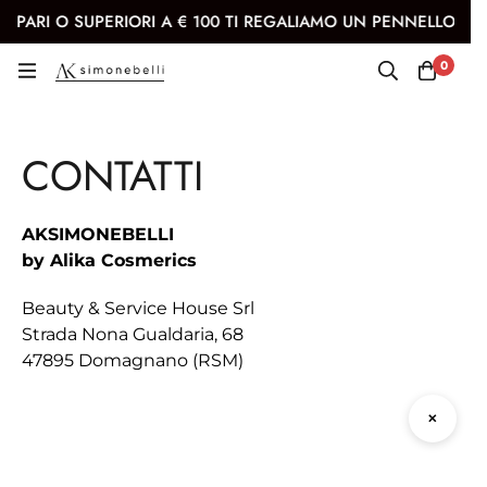
PARI O SUPERIORI A € 100 TI REGALIAMO UN PENNELLO KABU
0
CONTATTI
AKSIMONEBELLI
by Alika Cosmerics
Beauty & Service House Srl
Strada Nona Gualdaria, 68
47895 Domagnano (RSM)
C.O.E.: SM26829
✕
Autorizzazione per attività di e-commerce nr: 487
Tel.:
+39 0549 900342