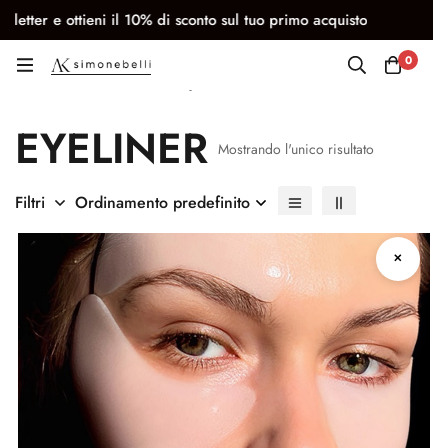
letter e ottieni il 10% di sconto sul tuo primo acquisto
CON
0
Eyeliner
EYELINER
Mostrando l'unico risultato
Filtri
Ordinamento predefinito
✕