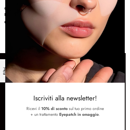
Graphic Liner Carbon Black |
Eyeliner Alta Precisione
€
25.00
SUPPORTO
Filtri
Termini e condizioni
Metodi di pagamento e spedizione
Contattaci
SEGUICI
Iscriviti alla newsletter!
Instagram
Ricevi il
10% di sconto
sul tuo primo ordine
Facebook
+ un trattamento
Eyepatch in omaggio
.
Store Locator
Newsletter