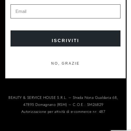
ISCRIVITI E OTTIENI IL 10% DI SCONTO SUL TUO
PRIMO ORDINE
ISCRIVITI
ISCRIVITI ALLA NEWSLETTER →
NO, GRAZIE
BEAUTY & SERVICE HOUSE S.R.L. – Strada Nona Gualdaria 68,
47895 Domagnano (RSM) – C.O.E.: SM26829
Autorizzazione per attività di e-commerce nr: 487