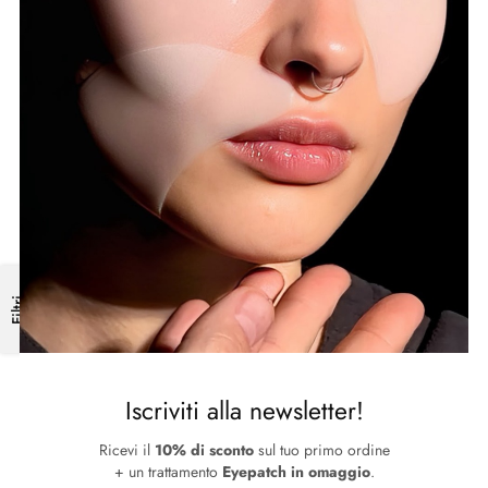
Dream On Liquid Foundation |
Skin Perfection | Fondotinta
Filtri
Fondotinta Fluido Luminoso
Perfezionatore Effetto Nude
€
40.00
€
43.00
Iscriviti alla newsletter!
Ricevi il
10% di sconto
sul tuo primo ordine
+ un trattamento
Eyepatch in omaggio
.