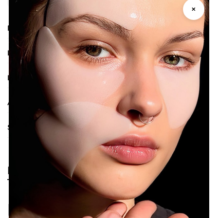
✕
Descrizione
Informazioni aggiuntive
Ingredienti
Avvertenze e Conservazione
Smaltimento
Recensioni
Recensioni