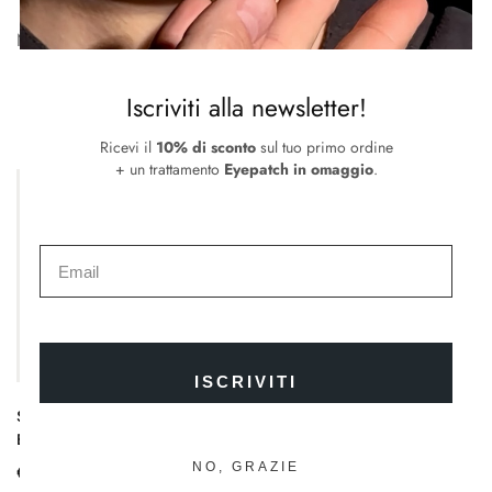
Non ci sono ancora recensioni.
Iscriviti alla newsletter!
Prodotti correlati
Ricevi il
10% di sconto
sul tuo primo ordine
+ un trattamento
Eyepatch in omaggio
.
ISCRIVITI
Secret Lip Balm Refill | Ricarica
Illuminating Concealer |
Se
Balsamo Labbra
Correttore liquido Illuminante
La
NO, GRAZIE
€
19.00
€
28.00
€