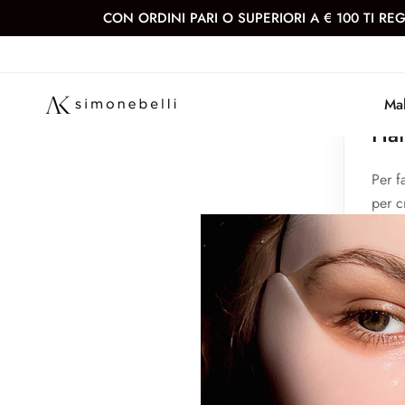
CON ORDINI PARI O SUPERIORI A € 100 TI REGAL
Mak
Hai
Per f
per c
Nome 