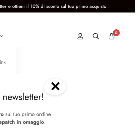
e ottieni il 10% di sconto sul tuo primo acquisto
CON O
0
ink
✕
la newsletter!
to
sul tuo primo ordine
epatch in omaggio
.