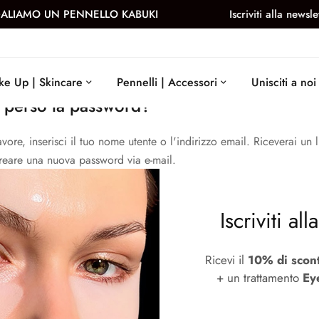
IAMO UN PENNELLO KABUKI
Iscriviti alla newsletter 
e Up | Skincare
Pennelli | Accessori
Unisciti a noi
 perso la password?
avore, inserisci il tuo nome utente o l'indirizzo email. Riceverai un l
reare una nuova password via e-mail.
utente o e-mail
*
Iscriviti al
Ricevi il
10% di scon
Reset password
+ un trattamento
Ey