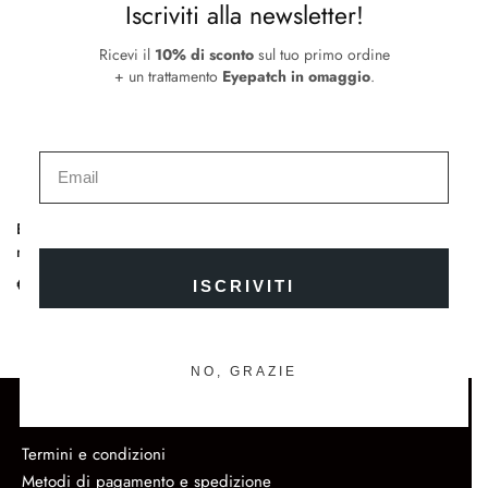
Iscriviti alla newsletter!
Ricevi il
10% di sconto
sul tuo primo ordine
+ un trattamento
Eyepatch in omaggio
.
Eye Blend Brush
Petit Eye Blender Brush
Ey
n.101|Pennello da Sfumatura
n.115|Pennello Piccolo da
Pe
Sfumatura
€
23.00
€
30.00
€
ISCRIVITI
NO, GRAZIE
SUPPORTO
Termini e condizioni
Metodi di pagamento e spedizione